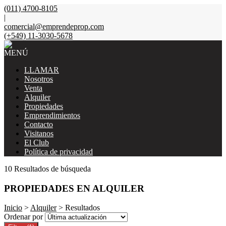
(011) 4700-8105
|
comercial@emprendeprop.com
(+549) 11-3030-5678
MENÚ
LLAMAR
Nosotros
Venta
Alquiler
Propiedades
Emprendimientos
Contacto
Visitanos
El Club
Política de privacidad
10 Resultados de búsqueda
PROPIEDADES EN ALQUILER
Inicio
>
Alquiler
> Resultados
Ordenar por