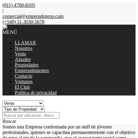
(011) 4700-8105
|
comercial@emprendeprop.com
(+549) 11-3030-5678
MENÚ
LLAMAR
Nosotros
Venta
Alquiler
Propiedades
Emprendimientos
Contacto
Visitanos
El Club
Política de privacidad
Buscar
Somos una Empresa conformada por un staff de jóvenes
profesionales, quienes se capacitan permanentemente con el objetivo
de estar al pie de la vanguardia, que el avance tanto social como